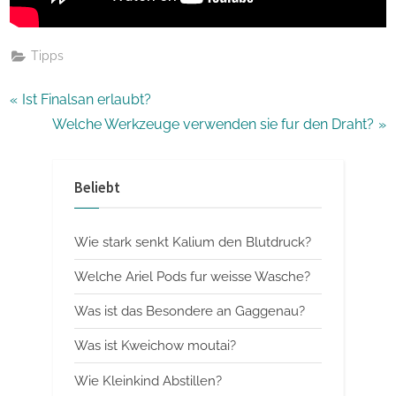
Tipps
Beitragsnavigation
P
Ist Finalsan erlaubt?
r
N
Welche Werkzeuge verwenden sie fur den Draht?
e
e
v
x
Beliebt
i
t
o
P
Wie stark senkt Kalium den Blutdruck?
u
o
s
s
Welche Ariel Pods fur weisse Wasche?
P
t
Was ist das Besondere an Gaggenau?
o
:
Was ist Kweichow moutai?
s
t
Wie Kleinkind Abstillen?
: