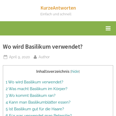
Skip
KurzeAntworten
to
Einfach und schnell
content
Wo wird Basilikum verwendet?
Posted
By
April 9, 2020
Author
on
Inhaltsverzeichnis
[
hide
]
1 Wo wird Basilikum verwendet?
2 Was macht Basilikum im Körper?
3 Wo kommt Basilikum ran?
4 Kann man Basilikumblätter essen?
5 Ist Basilikum gut für die Haare?
6 Für was verwendet man Petersilie?