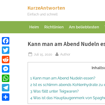
Skip
KurzeAntworten
to
Einfach und schnell
content
Heim
Richtlinien
Am beliebtesten
Kann man am Abend Nudeln e
Facebook
Posted
By
Juli 15, 2020
Author
Twitter
on
Reddit
Inhalts
Messenger
1 Kann man am Abend Nudeln essen?
2 Ist es schlimm abends Kohlenhydrate zu 
WhatsApp
3 Was fällt unter Teigwaren?
Telegram
4 Was ist das Hauptaugenmerk von Spaghe
Teilen