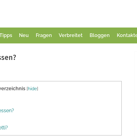
Tipps
Neu
Fragen
Verbreitet
Bloggen
Kontakt
ssen?
verzeichnis
[
hide
]
essen?
tti?