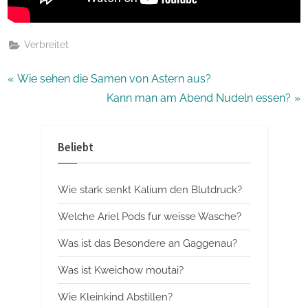
Verbreitet
Beitragsnavigation
P
Wie sehen die Samen von Astern aus?
r
N
Kann man am Abend Nudeln essen?
e
e
v
x
Beliebt
i
t
o
P
Wie stark senkt Kalium den Blutdruck?
u
o
s
s
Welche Ariel Pods fur weisse Wasche?
P
t
Was ist das Besondere an Gaggenau?
o
:
Was ist Kweichow moutai?
s
t
Wie Kleinkind Abstillen?