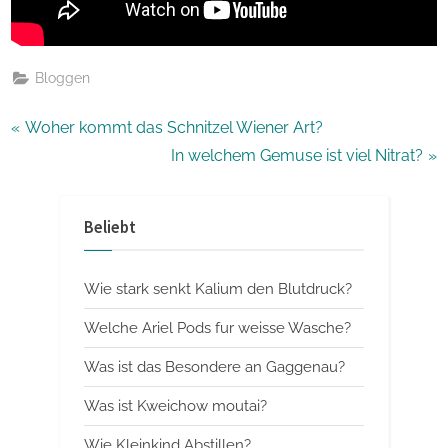
Bloggen
Beitragsnavigation
P
Woher kommt das Schnitzel Wiener Art?
r
N
In welchem Gemuse ist viel Nitrat?
e
e
v
x
Beliebt
i
t
o
P
Wie stark senkt Kalium den Blutdruck?
u
o
s
s
Welche Ariel Pods fur weisse Wasche?
P
t
Was ist das Besondere an Gaggenau?
o
:
Was ist Kweichow moutai?
s
t
Wie Kleinkind Abstillen?