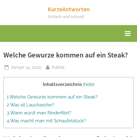
Skip
KurzeAntworten
to
Einfach und schnell
content
Welche Gewurze kommen auf ein Steak?
Posted
By
Januar 14, 2020
Author
on
Inhaltsverzeichnis
[
hide
]
1 Welche Gewürze kommen auf ein Steak?
2 Was ist Lauchasche?
3 Wann würzt man Rinderfilet?
4 Was macht man mit Schaufelstück?