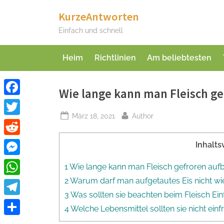
Skip
KurzeAntworten
to
Einfach und schnell
content
Heim
Richtlinien
Am beliebtesten
Wie lange kann man Fleisch g
Facebook
Posted
By
März 18, 2021
Author
Twitter
on
Reddit
Inhalts
Messenger
1 Wie lange kann man Fleisch gefroren au
2 Warum darf man aufgetautes Eis nicht wie
WhatsApp
3 Was sollten sie beachten beim Fleisch Ein
Telegram
4 Welche Lebensmittel sollten sie nicht einf
Teilen