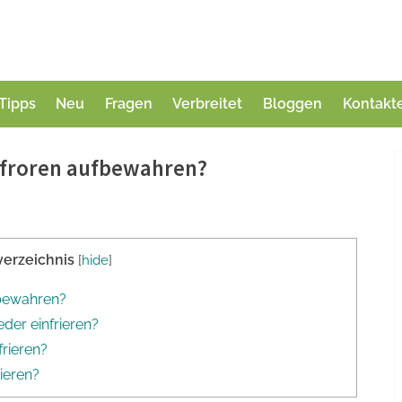
Tipps
Neu
Fragen
Verbreitet
Bloggen
Kontakt
efroren aufbewahren?
verzeichnis
[
hide
]
fbewahren?
der einfrieren?
frieren?
rieren?